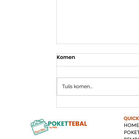
Komen
Tulis komen...
Rumah Selangorku:
Inisiatif Perumahan
QUICK
Mampu Milik di Selangor
HOME
POKET