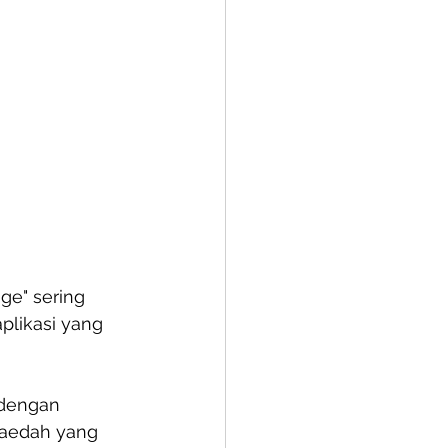
ge" sering 
likasi yang 
dengan 
faedah yang 