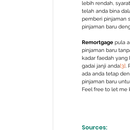
lebih rendah, syara
telah anda bina da
pemberi pinjaman 
pinjaman baru deng
Remortgage
 pula 
pinjaman baru tanp
kadar faedah yang 
gadai janji anda
[3]
.
ada anda tetap de
pinjaman baru untu
Feel free to let me
Sources: