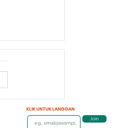
entingan Semakan
IS Secara Berkala
KLIK UNTUK LANGGAN
 Bagaimana Kami
Join
at Membantu Anda?