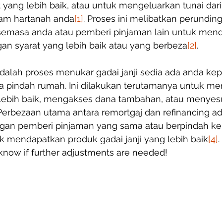
t yang lebih baik, atau untuk mengeluarkan tunai dari
lam hartanah anda
[1]
. Proses ini melibatkan perundi
semasa anda atau pemberi pinjaman lain untuk men
an syarat yang lebih baik atau yang berbeza
[2]
.
adalah proses menukar gadai janji sedia ada anda ke
a pindah rumah. Ini dilakukan terutamanya untuk m
lebih baik, mengakses dana tambahan, atau menyesu
 Perbezaan utama antara remortgaj dan refinancing a
ngan pemberi pinjaman yang sama atau berpindah k
k mendapatkan produk gadai janji yang lebih baik
[4]
.
 know if further adjustments are needed!