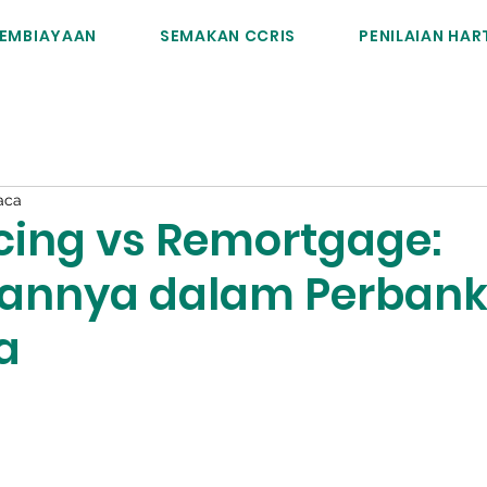
EMBIAYAAN
SEMAKAN CCRIS
PENILAIAN HA
aca
cing vs Remortgage:
aannya dalam Perban
a