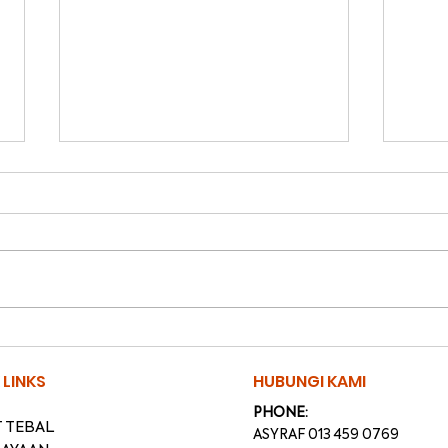
Belanjawan 2025:
Kep
Transformasi
CCR
 LINKS
HUBUNGI KAMI
Menyeluruh Sektor
dan
PHONE:
Hartanah
Dap
 TEBAL
ASYRAF 013 459 0769