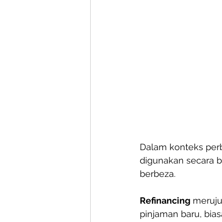
Dalam konteks perba
digunakan secara 
berbeza.
Refinancing
 meruj
pinjaman baru, bia